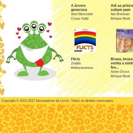
A árvore
Até as princ
generosa
soltam pum
Shel Silverstein
Ilan Brenman
Cosac Naify
Brinque-Book
Flicts
Bruxa, bruxa
venha a min
Ziraldo
fes...
Melhoramentos
Arden Druce
Brinque-Book
Copyright © 2013-2017 Devoradores de Livros. Todos os direitos reservados.