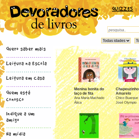
QUIZZES
|
Quero saber mais
.......................
Leitura na Escola
.......................
Leitura em Casa
.......................
Menina bonita do
Chapeuzinho
Quem está
laço de fita
Amarelo
conosco
Ana Maria Machado
Chico Buarque
Ática
José Olympio
.......................
Indique a um
amigo
.......................
Na mídia